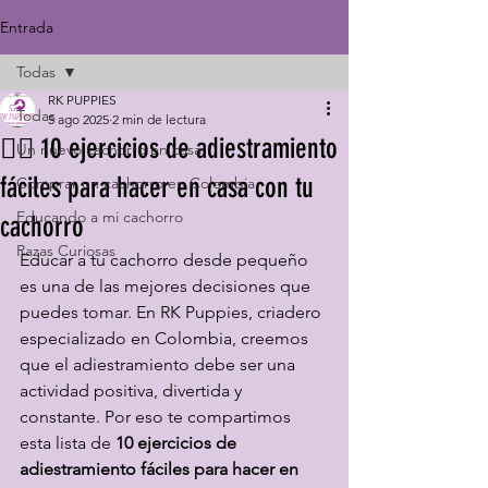
Entrada
Todas
RK PUPPIES
Todas
5 ago 2025
2 min de lectura
🏋️‍♂️ 10 ejercicios de adiestramiento
Un nuevo cachorro en casa
fáciles para hacer en casa con tu
Comprar un cachorro en Colombia
Educando a mi cachorro
cachorro
Razas Curiosas
Educar a tu cachorro desde pequeño 
es una de las mejores decisiones que 
puedes tomar. En RK Puppies, criadero 
especializado en Colombia, creemos 
que el adiestramiento debe ser una 
actividad positiva, divertida y 
constante. Por eso te compartimos 
esta lista de 
10 ejercicios de 
adiestramiento fáciles para hacer en 