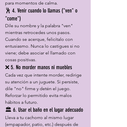
para momentos de calma.
🕺 4. Venir cuando lo llamas ("ven" o 
"come")
Dile su nombre y la palabra "ven" 
mientras retrocedes unos pasos. 
Cuando se acerque, felicítalo con 
entusiasmo. Nunca lo castigues si no 
viene; debe asociar el llamado con 
cosas positivas.
❌ 5. No morder manos ni muebles
Cada vez que intente morder, redirige 
su atención a un juguete. Si persiste, 
dile "no" firme y detén el juego. 
Reforzar lo permitido evita malos 
hábitos a futuro.
🏛️ 6. Usar el baño en el lugar adecuado
Lleva a tu cachorro al mismo lugar 
(empapador, patio, etc.) después de 