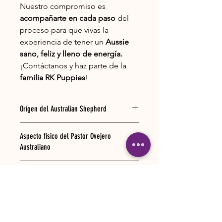
Nuestro compromiso es
acompañarte en cada paso
del
proceso para que vivas la
experiencia de tener un
Aussie
sano, feliz y lleno de energía.
¡Contáctanos y haz parte de la
familia RK Puppies
!
Orígen del Australian Shepherd
El Australian Shepherd, conocido
Aspecto físico del Pastor Ovejero
también como Pastor Ovejero
Australiano
Australiano, tiene sus orígenes más
probables en Estados Unidos, como
El Pastor Australiano es un perro bien
descendencia de pastores ovejeros
Temperamento del Pastor Ovejero
balanceado, ligeramente más largo
vascos traídos al país desde Australia.
Australiano
que alto, de tamaño y osamenta
Es una raza hermosa, con porte
mediana con un color de su pelaje
imponente, y de
Los pastores australianos tienen un
que ofrece variedad e individualidad.
carácter sociable, juguetón y atento.
temperamento bastante variable.
Es atento y animoso, flexible y ágil,
Su versatilidad, inteligencia y