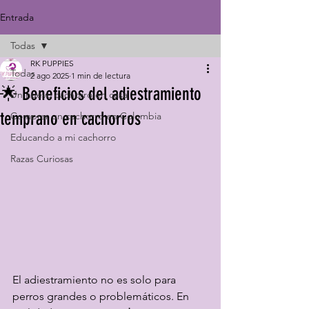
Entrada
Todas
RK PUPPIES
Todas
2 ago 2025
1 min de lectura
🌟 Beneficios del adiestramiento
Un nuevo cachorro en casa
temprano en cachorros
Comprar un cachorro en Colombia
Educando a mi cachorro
Razas Curiosas
El adiestramiento no es solo para 
perros grandes o problemáticos. En 