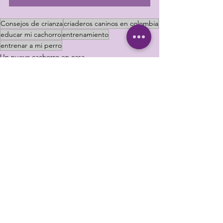
Consejos de crianza
criaderos caninos en colombia
educar mi cachorro
entrenamiento
entrenar a mi perro
Un nuevo cachorro en casa
Ver todo
Entradas recientes