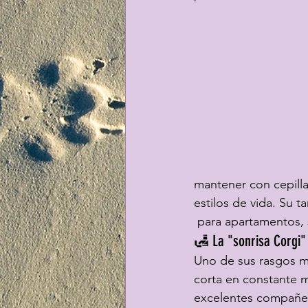
mantener con cepilla
estilos de vida. Su 
 para apartamentos, 
🛃 La "sonrisa Corgi"
Uno de sus rasgos má
corta en constante m
excelentes compañer