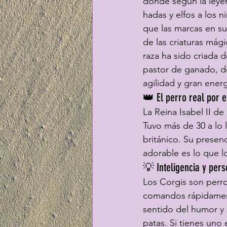
donde según la leyen
hadas y elfos a los 
que las marcas en su
de las criaturas mági
raza ha sido criada 
pastor de ganado, de
agilidad y gran ener
👑 El perro real por 
La Reina Isabel II d
Tuvo más de 30 a lo l
británico. Su presenc
adorable es lo que l
💡 Inteligencia y pers
Los Corgis son perro
comandos rápidament
sentido del humor y
patas. Si tienes uno