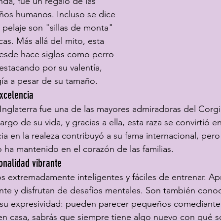
da, fue un regalo de las 
niños humanos. Incluso se dice 
 pelaje son "sillas de monta" 
cas. Más allá del mito, esta 
desde hace siglos como perro 
stacando por su valentía, 
gía a pesar de su tamaño.
excelencia
e Inglaterra fue una de las mayores admiradoras del Corg
argo de su vida, y gracias a ella, esta raza se convirtió e
ia en la realeza contribuyó a su fama internacional, pero
o ha mantenido en el corazón de las familias.
onalidad vibrante
s extremadamente inteligentes y fáciles de entrenar. A
e y disfrutan de desafíos mentales. Son también conoc
 su expresividad: pueden parecer pequeños comediantes
 en casa, sabrás que siempre tiene algo nuevo con qué s