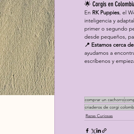
🌟 Corgis en Colombi
En 
RK Puppies
, el W
inteligencia y adapt
primer o segundo per
desde pequeños, para
📍 Estamos cerca de
ayudamos a encontrar
escríbenos y empieza
comprar un cachorro
comp
criaderos de corgi colomb
Razas Curiosas