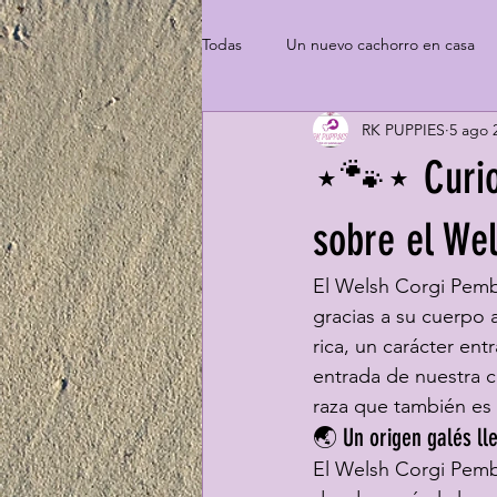
Todas
Un nuevo cachorro en casa
RK PUPPIES
5 ago 
⋆🐾⋆ Curios
sobre el We
El Welsh Corgi Pemb
gracias a su cuerpo 
rica, un carácter en
entrada de nuestra c
raza que también es 
🌏 Un origen galés ll
El Welsh Corgi Pemb