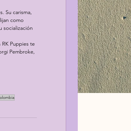
s. Su carisma, 
lijan como 
 socialización 
n RK Puppies te 
Corgi Pembroke, 
olombia