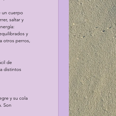
e un cuerpo 
er, saltar y 
nergía: 
 equilibrados y 
 a otros perros, 
cil de 
 distintos 
gre y su cola 
. Son 