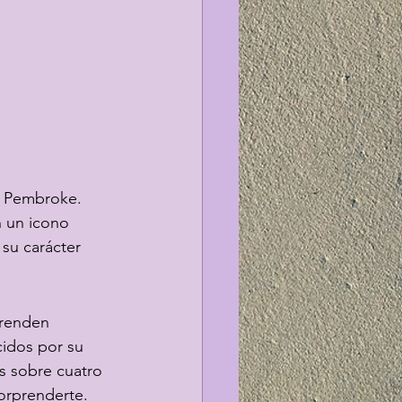
i Pembroke. 
n un icono 
 su carácter 
prenden 
idos por su 
 sobre cuatro 
orprenderte.