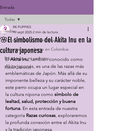
Entrada
Todas
RK PUPPIES
Todas
19 sept 2025
2 min de lectura
🌸El simbolismo del Akita Inu en la
Un nuevo cachorro en casa
cultura japonesa
Comprar un cachorro en Colombia
Educando a mi cachorro
El 
Akita Inu
, también conocido como 
Akita japonés, es una de las razas más 
Razas Curiosas
emblemáticas de Japón. Más allá de su 
imponente belleza y su carácter noble, 
este perro ocupa un lugar especial en 
la cultura nipona como 
símbolo de 
lealtad, salud, protección y buena 
fortuna
. En esta entrada de nuestra 
categoría 
Razas curiosas
, exploraremos 
la profunda conexión entre el Akita Inu 
y la tradición japonesa.