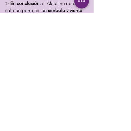
✨ 
En conclusión:
 el Akita Inu no es 
solo un perro, es un 
símbolo viviente 
de la cultura japonesa
. Representa 
salud, lealtad, prosperidad y dignidad. 
Llevar un Akita a casa es abrir la puerta 
a un legado milenario lleno de 
significado y amor.
Conoce más sobre el Akita Inu
Akita Inu
razas de perro japonesas
Akita Inu colombia
Akita Colombia
Cachorros Akita Inu
criadero de akita
criadero de akita inu colombia
el akita
Razas Curiosas