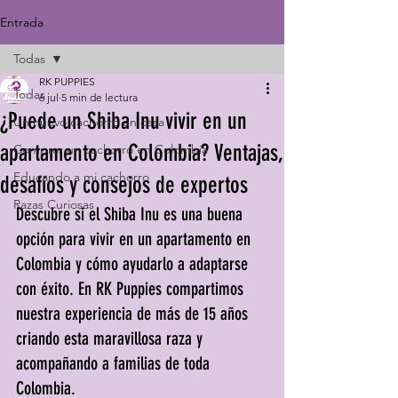
Entrada
Todas
RK PUPPIES
Todas
6 jul
5 min de lectura
¿Puede un Shiba Inu vivir en un
Un nuevo cachorro en casa
apartamento en Colombia? Ventajas,
Comprar un cachorro en Colombia
Educando a mi cachorro
desafíos y consejos de expertos
Razas Curiosas
Descubre si el Shiba Inu es una buena 
opción para vivir en un apartamento en 
Colombia y cómo ayudarlo a adaptarse 
con éxito. En RK Puppies compartimos 
nuestra experiencia de más de 15 años 
criando esta maravillosa raza y 
acompañando a familias de toda 
Colombia.