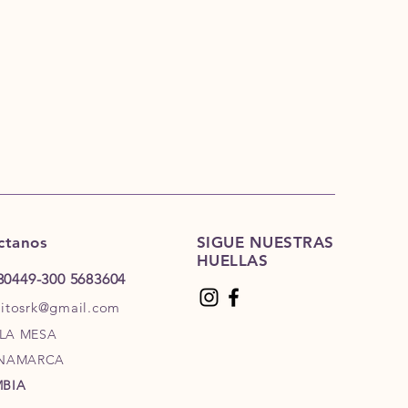
ctanos
SIGUE NUESTRAS
HUELLAS
30449-
300 5683604
ritosrk@gmail.com
 LA MESA
NAMARCA
BIA