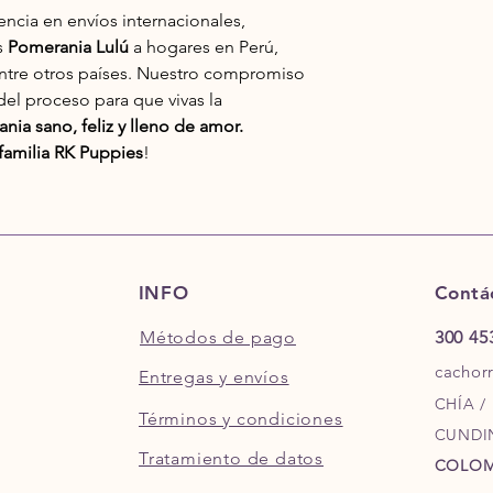
cia en envíos internacionales,
s
Pomerania Lulú
a hogares en Perú,
entre otros países. Nuestro compromiso
el proceso para que vivas la
nia sano, feliz y lleno de amor.
familia RK Puppies
!
INFO
Contá
Métodos de pago
300 45
cachor
Entregas y envíos
CHÍA /
Términos y condiciones
CUNDI
Tratamiento de datos
COLOM