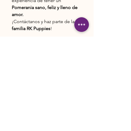
experiencia de tener un
Pomerania sano, feliz y lleno de
amor.
¡Contáctanos y haz parte de la
familia RK Puppies
!
Contáctanos
300 4530449
-
300 5683604
cachorritosrk@gmail.com
CHÍA / LA MESA
CUNDINAMARCA
COLOMBIA
SIGUE NUESTRAS HUELLAS
INFO