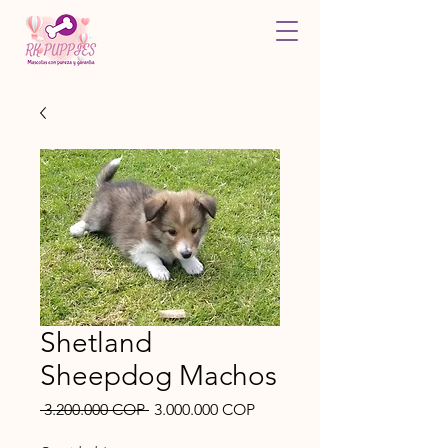
Shetland
Sheepdog Machos
Precio
Precio
 3.200.000 COP 
3.000.000 COP
de
oferta