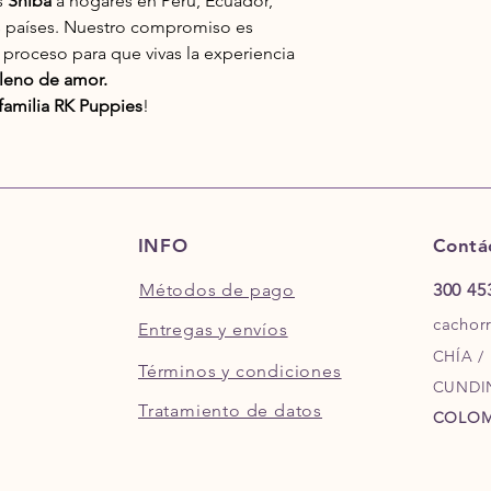
s
Shiba
a hogares en Perú, Ecuador,
os países. Nuestro compromiso es
 proceso para que vivas la experiencia
 lleno de amor.
familia RK Puppies
!
INFO
Contá
Métodos de pago
300 45
cachor
Entregas y envíos
CHÍA /
Términos y condiciones
CUNDI
Tratamiento de datos
COLOM