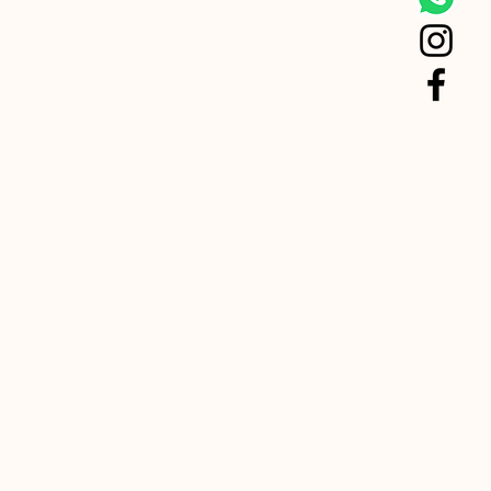
 el Shiba es algo desconfiado y
ue excluido. Su tamaño se
 extrañas, sin embargo se adapta
35cm y los 40cm, caracterizándose
ación siempre que exista la calma y
rmalmente más alto que la hembra.
 su antigüedad, tiene una marcada
o que no es una de las razas más
erros.