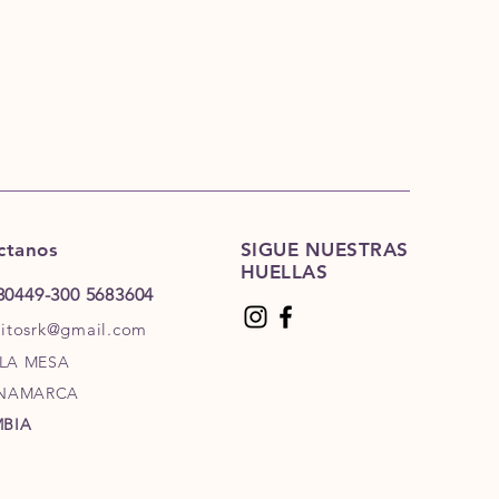
ctanos
SIGUE NUESTRAS
HUELLAS
30449-
300 5683604
ritosrk@gmail.com
 LA MESA
NAMARCA
BIA