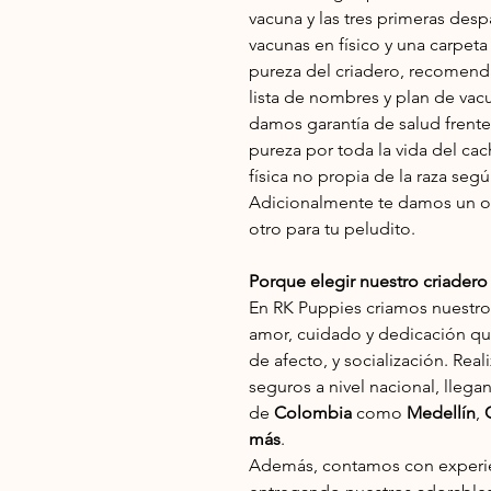
vacuna y las tres primeras desp
vacunas en físico y una carpeta
pureza del criadero, recomend
lista de nombres y plan de vac
damos garantía de salud frente a
pureza por toda la vida del cach
física no propia de la raza seg
Adicionalmente te damos un ob
otro para tu peludito.
Porque elegir nuestro criader
En RK Puppies criamos nuestr
amor, cuidado y dedicación qu
de afecto, y socialización. Re
seguros a nivel nacional, llega
de
Colombia
como
Medellín
,
más
.
Además, contamos con experien