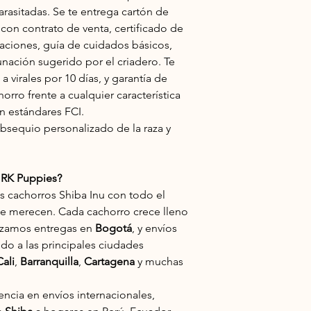
Hachiko (Hachi). Así,
pero del que luego f
arasitadas. Se te entrega cartón de
tímido ante personas
encuentra entre los 
 con contrato de venta, certificado de
bien a cualquier situ
el macho por ser no
aciones, guía de cuidados básicos,
la tranquilidad.
unación sugerido por el criadero. Te
Finalmente, debido a
 virales por 10 días, y garantía de
territorialidad por l
sociables con otros p
orro frente a cualquier característica
ún estándares FCI.
sequio personalizado de la raza y
o RK Puppies?
os cachorros
Shiba Inu
con todo el
e merecen. Cada cachorro crece lleno
alizamos entregas en
Bogotá
, y envíos
ndo a las principales ciudades
Cali
,
Barranquilla
,
Cartagena
y muchas
cia en envíos internacionales,